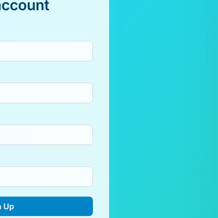
account
n Up